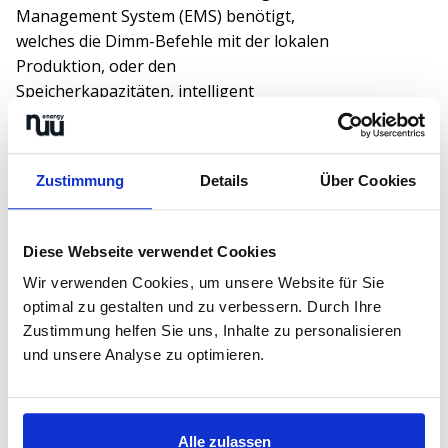
Management System (EMS) benötigt,
welches die Dimm-Befehle mit der lokalen
Produktion, oder den
Speicherkapazitäten, intelligent
verrechnet.
Zustimmung
Details
Über Cookies
Was gehört alles zu
den steuerbaren
Diese Webseite verwendet Cookies
Verbrauchseinrichtungen,
Wir verwenden Cookies, um unsere Website für Sie
die von §14a EnWG
optimal zu gestalten und zu verbessern. Durch Ihre
Zustimmung helfen Sie uns, Inhalte zu personalisieren
betroffen sind?
und unsere Analyse zu optimieren.
• Wärmepumpen
Alle zulassen