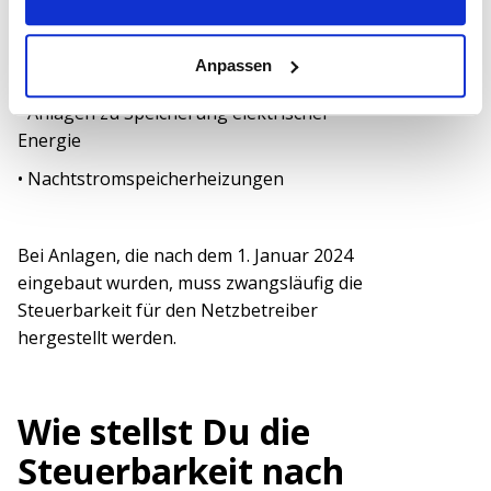
• Wallboxen und Ladepunkte für
Elektromobile
Anpassen
• Anlagen zur Erzeugung von Kälte
• Anlagen zu Speicherung elektrischer
Energie
• Nachtstromspeicherheizungen
Bei Anlagen, die nach dem 1. Januar 2024
eingebaut wurden, muss zwangsläufig die
Steuerbarkeit für den Netzbetreiber
hergestellt werden.
Wie stellst Du die
Steuerbarkeit nach