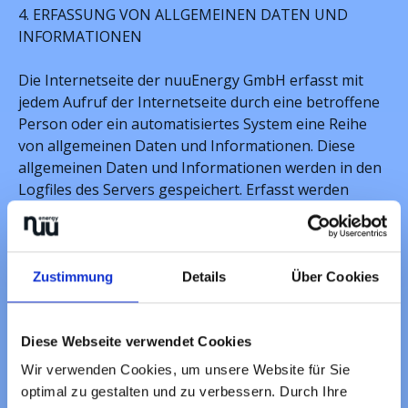
4. ERFASSUNG VON ALLGEMEINEN DATEN UND
INFORMATIONEN
Die Internetseite der nuuEnergy GmbH erfasst mit
jedem Aufruf der Internetseite durch eine betroffene
Person oder ein automatisiertes System eine Reihe
von allgemeinen Daten und Informationen. Diese
allgemeinen Daten und Informationen werden in den
Logfiles des Servers gespeichert. Erfasst werden
können die
(1) verwendeten Browsertypen und Versionen,
(2) das vom zugreifenden System verwendete
Betriebssystem,
Zustimmung
Details
Über Cookies
(3) die Internetseite, von welcher ein zugreifendes
System auf unsere Internetseite gelangt (sogenannte
Referrer),
Diese Webseite verwendet Cookies
(4) die Unterwebseiten, welche über ein zugreifendes
Wir verwenden Cookies, um unsere Website für Sie
System auf unserer Internetseite angesteuert
optimal zu gestalten und zu verbessern. Durch Ihre