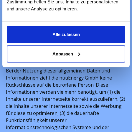
werden,
Zustimmung helfen Sie uns, Inhalte zu personalisieren
(5) das Datum und die Uhrzeit eines Zugriffs auf die
und unsere Analyse zu optimieren.
Internetseite,
(6) eine Internet-Protokoll-Adresse (IP-Adresse),
(7) der Internet-Service-Provider des zugreifenden
Alle zulassen
Systems und
(8) sonstige ähnliche Daten und Informationen, die
der Gefahrenabwehr im Falle von Angriffen auf
Anpassen
unsere informationstechnologischen Systeme dienen.
Bei der Nutzung dieser allgemeinen Daten und
Informationen zieht die nuuEnergy GmbH keine
Rückschlüsse auf die betroffene Person. Diese
Informationen werden vielmehr benötigt, um (1) die
Inhalte unserer Internetseite korrekt auszuliefern, (2)
die Inhalte unserer Internetseite sowie die Werbung
für diese zu optimieren, (3) die dauerhafte
Funktionsfähigkeit unserer
informationstechnologischen Systeme und der